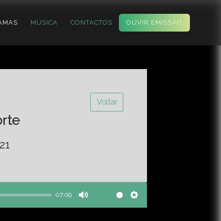
AMAS
MÚSICA
CONTACTOS
OUVIR EMISSÃO
Voltar
orte
21
07:09
Mute
Settings