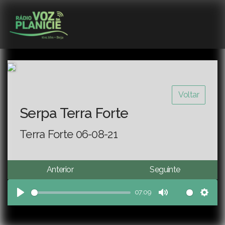
Voltar
Serpa Terra Forte
Terra Forte 06-08-21
Anterior
Seguinte
07:09
Play
Mute
Sett