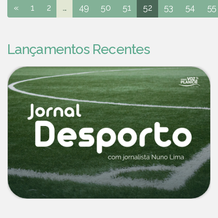
«
1
2
...
49
50
51
52
53
54
55
Lançamentos Recentes