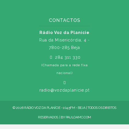
CONTACTOS
Rádio Voz da Planície
Rua da Misericórdia, 4 -
7800-285 Beja
284 311 330
(Chamada para a rede fixa
nacional)
radio@vozdaplanicie.pt
© 2026 RÁDIO VOZ DA PLANÍCIE - 104.5FM - BEJA | TODOS OS DIREITOS
RESERVADOS. | BY
PAULOAMC.COM