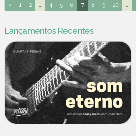
«
1
2
...
4
5
6
7
8
9
10
...
Lançamentos Recentes