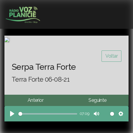
Voltar
Serpa Terra Forte
Terra Forte 06-08-21
Anterior
Seguinte
07:09
Play
Mute
Sett