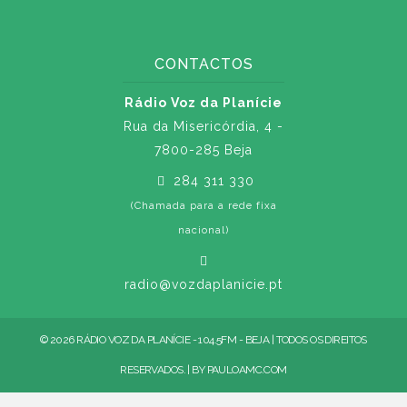
CONTACTOS
Rádio Voz da Planície
Rua da Misericórdia, 4 -
7800-285 Beja
284 311 330
(Chamada para a rede fixa
nacional)
radio@vozdaplanicie.pt
© 2026 RÁDIO VOZ DA PLANÍCIE - 104.5FM - BEJA | TODOS OS DIREITOS
RESERVADOS. | BY
PAULOAMC.COM