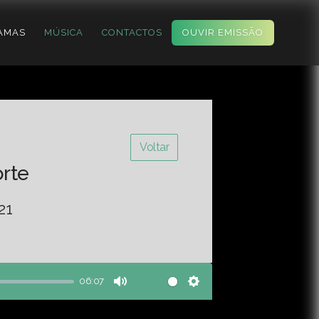
AMAS
MÚSICA
CONTACTOS
OUVIR EMISSÃO
Voltar
orte
21
06:07
Mute
Settings