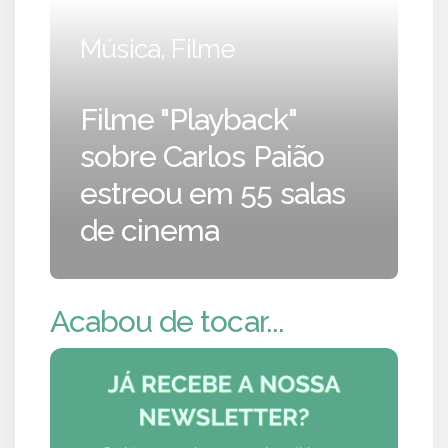
Música, Filme
Filme "Playback"
sobre Carlos Paião
estreou em 55 salas
de cinema
Acabou de tocar...