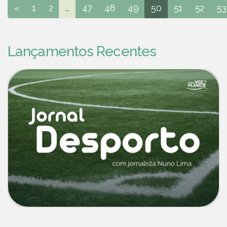
«
1
2
...
47
48
49
50
51
52
53
Lançamentos Recentes