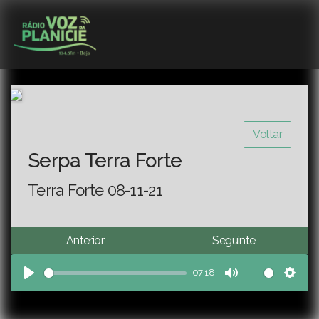
Voltar
Serpa Terra Forte
Terra Forte 08-11-21
Anterior
Seguinte
07:18
Play
Mute
Sett