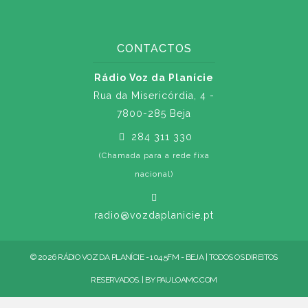
CONTACTOS
Rádio Voz da Planície
Rua da Misericórdia, 4 -
7800-285 Beja
284 311 330
(Chamada para a rede fixa
nacional)
radio@vozdaplanicie.pt
© 2026 RÁDIO VOZ DA PLANÍCIE - 104.5FM - BEJA | TODOS OS DIREITOS
RESERVADOS. | BY
PAULOAMC.COM