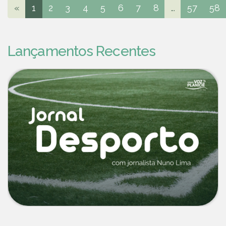
«
1
2
3
4
5
6
7
8
...
57
58
Lançamentos Recentes