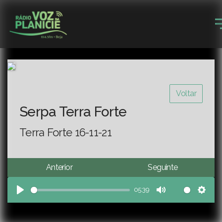
Voltar
Serpa Terra Forte
Terra Forte 16-11-21
Anterior
Seguinte
05:39
Play
Mute
Sett