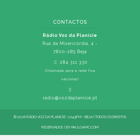
CONTACTOS
Rádio Voz da Planície
Rua da Misericórdia, 4 -
7800-285 Beja
284 311 330
(Chamada para a rede fixa
nacional)
radio@vozdaplanicie.pt
© 2026 RÁDIO VOZ DA PLANÍCIE - 104.5FM - BEJA | TODOS OS DIREITOS
RESERVADOS. | BY
PAULOAMC.COM