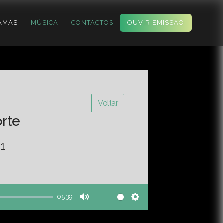
AMAS
MÚSICA
CONTACTOS
OUVIR EMISSÃO
Voltar
orte
21
05:39
Mute
Settings