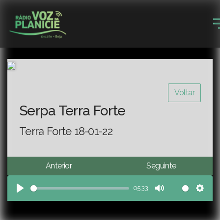
Voltar
Serpa Terra Forte
Terra Forte 18-01-22
Anterior
Seguinte
05:33
Play
Mute
Sett