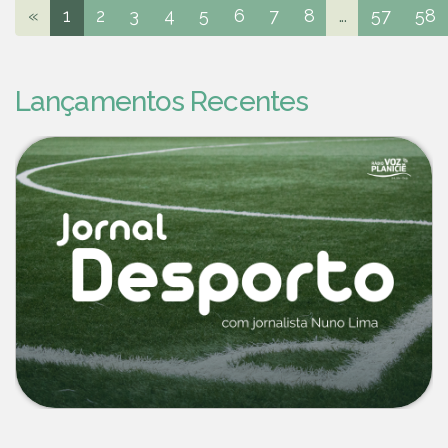
«
1
2
3
4
5
6
7
8
...
57
58
Lançamentos Recentes