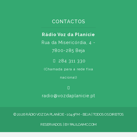
CONTACTOS
Rádio Voz da Planície
Rua da Misericórdia, 4 -
7800-285 Beja
284 311 330
(Chamada para a rede fixa
nacional)
radio@vozdaplanicie.pt
© 2026 RÁDIO VOZ DA PLANÍCIE - 104.5FM - BEJA | TODOS OS DIREITOS
RESERVADOS. | BY
PAULOAMC.COM