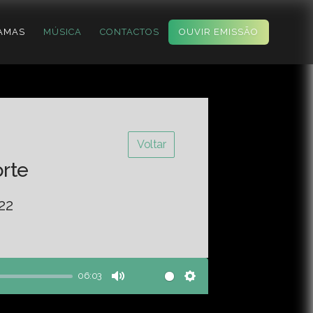
AMAS
MÚSICA
CONTACTOS
OUVIR EMISSÃO
Voltar
orte
22
06:03
Mute
Settings