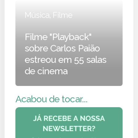
Música, Filme
Filme "Playback"
sobre Carlos Paião
estreou em 55 salas
de cinema
Acabou de tocar...