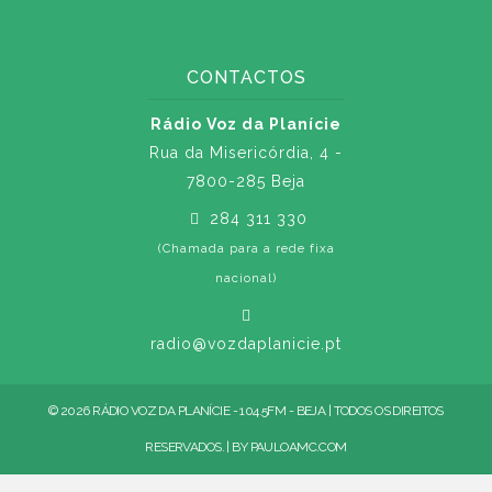
CONTACTOS
Rádio Voz da Planície
Rua da Misericórdia, 4 -
7800-285 Beja
284 311 330
(Chamada para a rede fixa
nacional)
radio@vozdaplanicie.pt
© 2026 RÁDIO VOZ DA PLANÍCIE - 104.5FM - BEJA | TODOS OS DIREITOS
RESERVADOS. | BY
PAULOAMC.COM