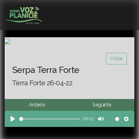
Voltar
Serpa Terra Forte
Terra Forte 26-04-22
Anterior
Seguinte
06:03
Play
Mute
Sett