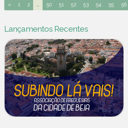
«
1
2
...
50
51
52
53
54
55
56
Lançamentos Recentes