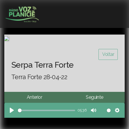
Voltar
Serpa Terra Forte
Terra Forte 28-04-22
Anterior
Seguinte
05:36
Play
Mute
Sett