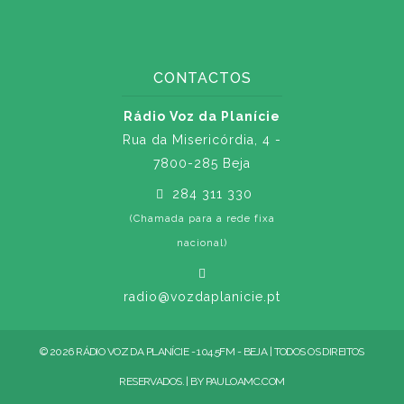
CONTACTOS
Rádio Voz da Planície
Rua da Misericórdia, 4 -
7800-285 Beja
284 311 330
(Chamada para a rede fixa
nacional)
radio@vozdaplanicie.pt
© 2026 RÁDIO VOZ DA PLANÍCIE - 104.5FM - BEJA | TODOS OS DIREITOS
RESERVADOS. | BY
PAULOAMC.COM