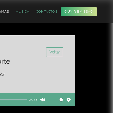
AMAS
MÚSICA
CONTACTOS
OUVIR EMISSÃO
Voltar
orte
22
05:39
Mute
Settings