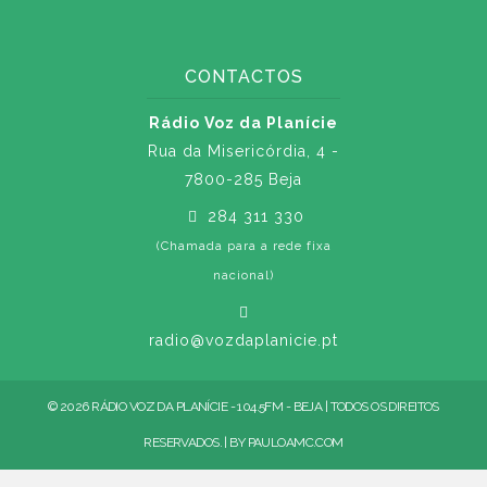
CONTACTOS
Rádio Voz da Planície
Rua da Misericórdia, 4 -
7800-285 Beja
284 311 330
(Chamada para a rede fixa
nacional)
radio@vozdaplanicie.pt
© 2026 RÁDIO VOZ DA PLANÍCIE - 104.5FM - BEJA | TODOS OS DIREITOS
RESERVADOS. | BY
PAULOAMC.COM