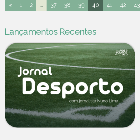
«
1
2
...
37
38
39
40
41
42
43
Lançamentos Recentes