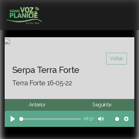
Voltar
Serpa Terra Forte
Terra Forte 16-05-22
Anterior
Seguinte
06:37
Play
Mute
Sett