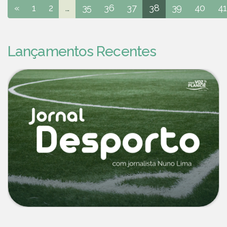
«
1
2
...
35
36
37
38
39
40
41
Lançamentos Recentes