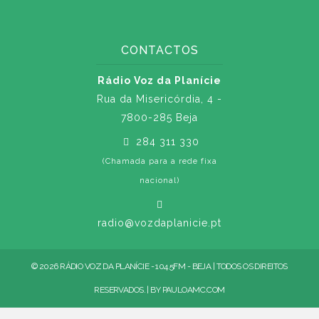
CONTACTOS
Rádio Voz da Planície
Rua da Misericórdia, 4 -
7800-285 Beja
284 311 330
(Chamada para a rede fixa
nacional)
radio@vozdaplanicie.pt
© 2026 RÁDIO VOZ DA PLANÍCIE - 104.5FM - BEJA | TODOS OS DIREITOS
RESERVADOS. | BY
PAULOAMC.COM