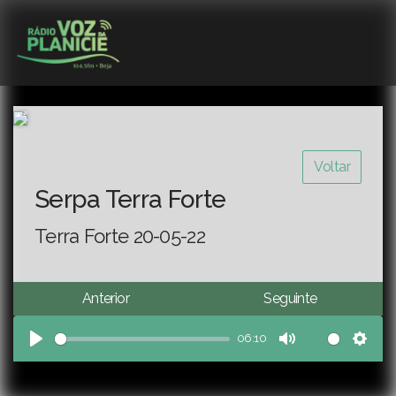
Voltar
Serpa Terra Forte
Terra Forte 20-05-22
Anterior
Seguinte
06:10
Play
Mute
Sett