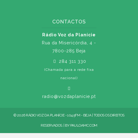
CONTACTOS
Rádio Voz da Planície
Rua da Misericórdia, 4 -
7800-285 Beja
284 311 330
(Chamada para a rede fixa
nacional)
radio@vozdaplanicie.pt
© 2026 RÁDIO VOZ DA PLANÍCIE - 104.5FM - BEJA | TODOS OS DIREITOS
RESERVADOS. | BY
PAULOAMC.COM