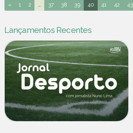
«
1
2
...
37
38
39
40
41
42
43
Lançamentos Recentes