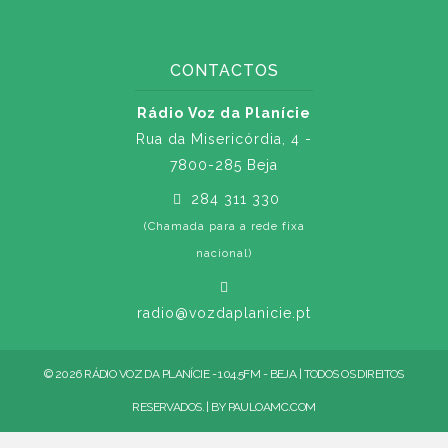
CONTACTOS
Rádio Voz da Planície
Rua da Misericórdia, 4 -
7800-285 Beja
284 311 330
(Chamada para a rede fixa
nacional)
radio@vozdaplanicie.pt
© 2026 RÁDIO VOZ DA PLANÍCIE - 104.5FM - BEJA | TODOS OS DIREITOS
RESERVADOS. | BY
PAULOAMC.COM