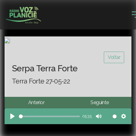
Voltar
Serpa Terra Forte
Terra Forte 27-05-22
Anterior
Seguinte
05:35
Play
Mute
Sett