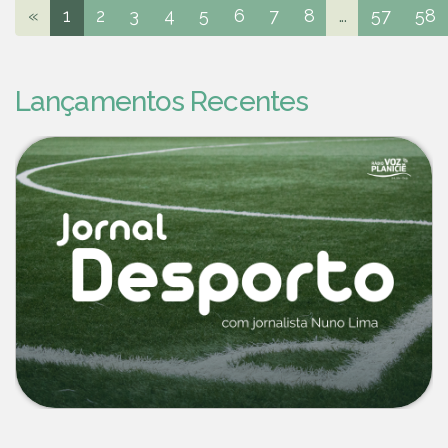
«
1
2
3
4
5
6
7
8
...
57
58
Lançamentos Recentes