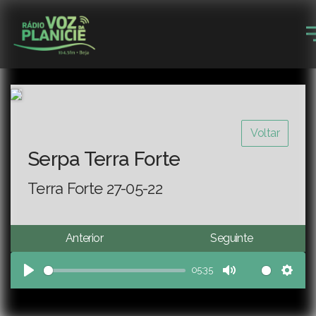
Voltar
Serpa Terra Forte
Terra Forte 27-05-22
Anterior
Seguinte
05:35
Play
Mute
Sett