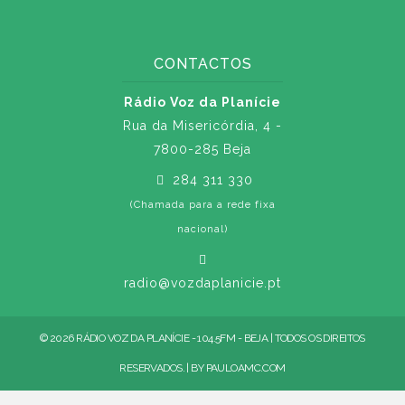
CONTACTOS
Rádio Voz da Planície
Rua da Misericórdia, 4 -
7800-285 Beja
284 311 330
(Chamada para a rede fixa
nacional)
radio@vozdaplanicie.pt
© 2026 RÁDIO VOZ DA PLANÍCIE - 104.5FM - BEJA | TODOS OS DIREITOS
RESERVADOS. | BY
PAULOAMC.COM