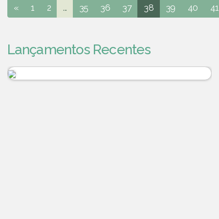
«
1
2
...
35
36
37
38
39
40
41
Lançamentos Recentes