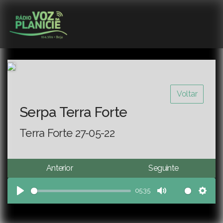
Voltar
Serpa Terra Forte
Terra Forte 27-05-22
Anterior
Seguinte
05:35
Play
Mute
Sett