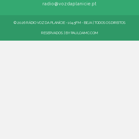
radio@vozdaplanicie.pt
© 2026 RÁDIO VOZ DA PLANÍCIE - 104.5FM - BEJA | TODOS OS DIREITOS
RESERVADOS. | BY
PAULOAMC.COM