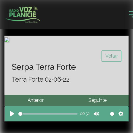
Voltar
Serpa Terra Forte
Terra Forte 02-06-22
Anterior
Seguinte
06:52
Play
Mute
Sett