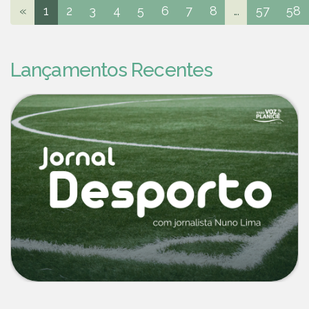
«
1
2
3
4
5
6
7
8
...
57
58
Lançamentos Recentes