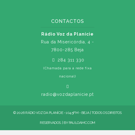
CONTACTOS
Rádio Voz da Planície
Rua da Misericórdia, 4 -
7800-285 Beja
284 311 330
(Chamada para a rede fixa
nacional)
radio@vozdaplanicie.pt
© 2026 RÁDIO VOZ DA PLANÍCIE - 104.5FM - BEJA | TODOS OS DIREITOS
RESERVADOS. | BY
PAULOAMC.COM