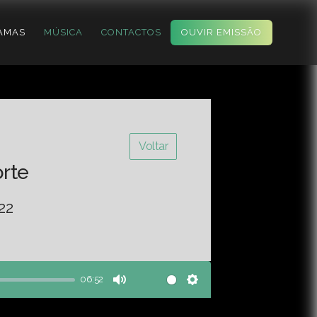
AMAS
MÚSICA
CONTACTOS
OUVIR EMISSÃO
Voltar
orte
22
06:52
Mute
Settings