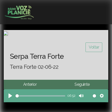
Voltar
Serpa Terra Forte
Terra Forte 02-06-22
Anterior
Seguinte
06:52
Play
Mute
Sett