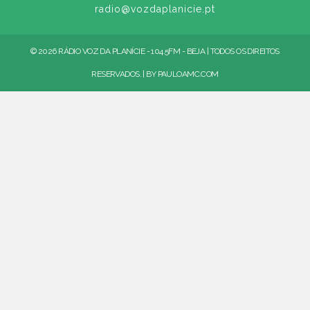
radio@vozdaplanicie.pt
© 2026 RÁDIO VOZ DA PLANÍCIE - 104.5FM - BEJA | TODOS OS DIREITOS
RESERVADOS. | BY
PAULOAMC.COM