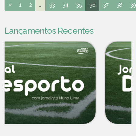
«
1
2
...
33
34
35
36
37
38
39
Lançamentos Recentes