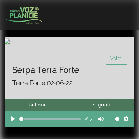
Voltar
Serpa Terra Forte
Terra Forte 02-06-22
Anterior
Seguinte
06:52
Play
Mute
Sett