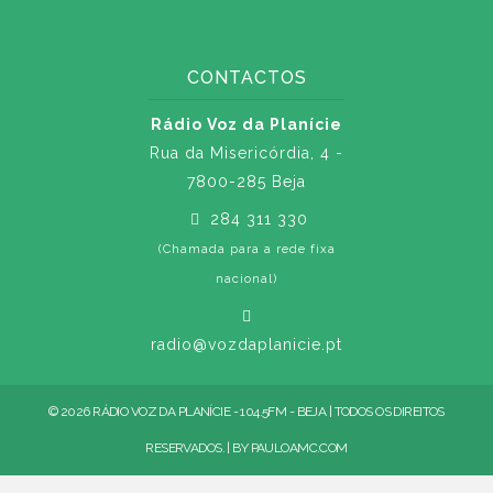
CONTACTOS
Rádio Voz da Planície
Rua da Misericórdia, 4 -
7800-285 Beja
284 311 330
(Chamada para a rede fixa
nacional)
radio@vozdaplanicie.pt
© 2026 RÁDIO VOZ DA PLANÍCIE - 104.5FM - BEJA | TODOS OS DIREITOS
RESERVADOS. | BY
PAULOAMC.COM