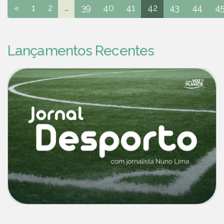
«
1
2
...
39
40
41
42
43
44
4
Lançamentos Recentes