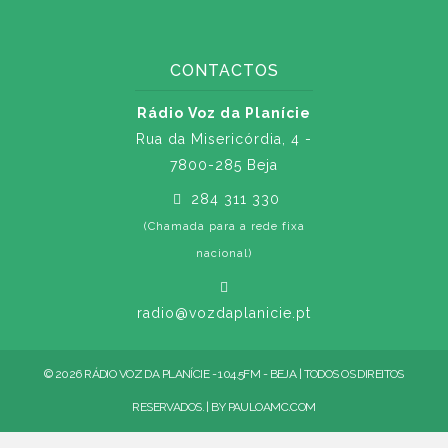
CONTACTOS
Rádio Voz da Planície
Rua da Misericórdia, 4 -
7800-285 Beja
284 311 330
(Chamada para a rede fixa
nacional)
radio@vozdaplanicie.pt
© 2026 RÁDIO VOZ DA PLANÍCIE - 104.5FM - BEJA | TODOS OS DIREITOS
RESERVADOS. | BY
PAULOAMC.COM