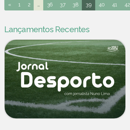
«
1
2
...
36
37
38
39
40
41
42
Lançamentos Recentes