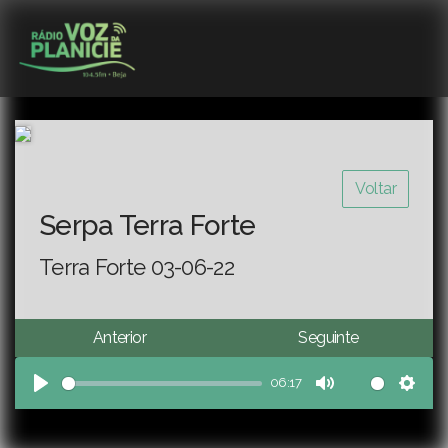
Voltar
Serpa Terra Forte
Terra Forte 03-06-22
Anterior
Seguinte
06:17
Play
Mute
Sett