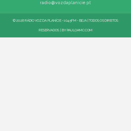
radio@vozdaplanicie.pt
© 2026 RÁDIO VOZ DA PLANÍCIE - 104.5FM - BEJA | TODOS OS DIREITOS
RESERVADOS. | BY
PAULOAMC.COM