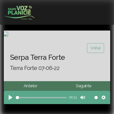
Voltar
Serpa Terra Forte
Terra Forte 07-06-22
Anterior
Seguinte
06:31
Play
Mute
Sett