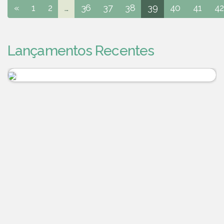
«
1
2
...
36
37
38
39
40
41
42
Lançamentos Recentes