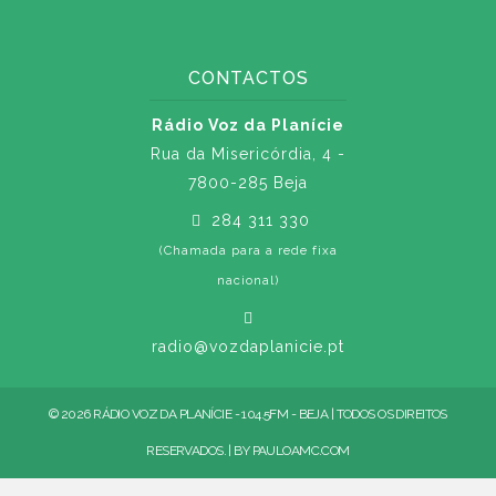
CONTACTOS
Rádio Voz da Planície
Rua da Misericórdia, 4 -
7800-285 Beja
284 311 330
(Chamada para a rede fixa
nacional)
radio@vozdaplanicie.pt
© 2026 RÁDIO VOZ DA PLANÍCIE - 104.5FM - BEJA | TODOS OS DIREITOS
RESERVADOS. | BY
PAULOAMC.COM