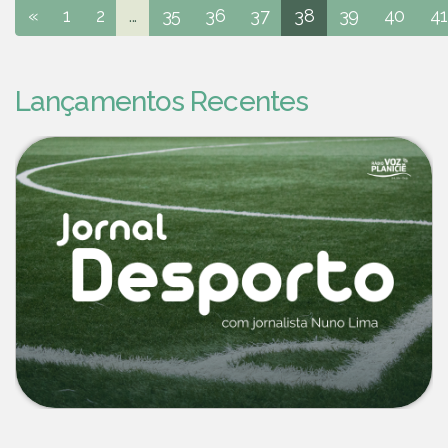
«
1
2
...
35
36
37
38
39
40
41
Lançamentos Recentes