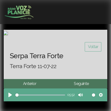
Voltar
Serpa Terra Forte
Terra Forte 11-07-22
Anterior
Seguinte
05:52
Play
Mute
Sett