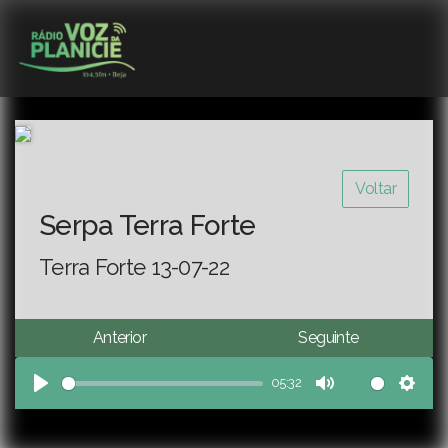
Voltar
Serpa Terra Forte
Terra Forte 13-07-22
Anterior
Seguinte
05:32
Play
Mute
Sett