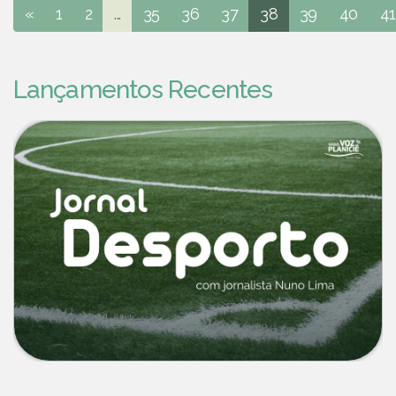
«
1
2
...
35
36
37
38
39
40
41
Lançamentos Recentes