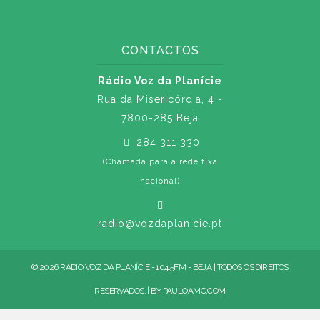
CONTACTOS
Rádio Voz da Planície
Rua da Misericórdia, 4 -
7800-285 Beja
284 311 330
(Chamada para a rede fixa
nacional)
radio@vozdaplanicie.pt
© 2026 RÁDIO VOZ DA PLANÍCIE - 104.5FM - BEJA | TODOS OS DIREITOS
RESERVADOS. | BY
PAULOAMC.COM