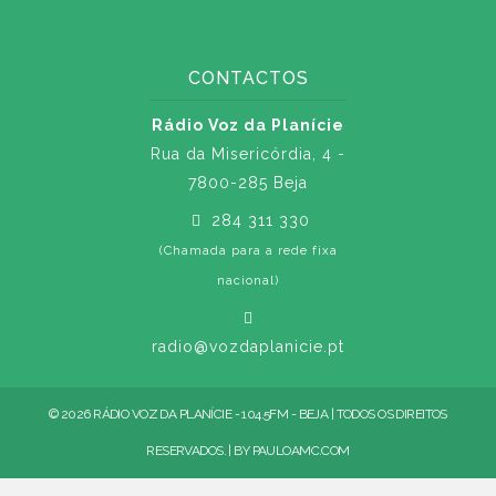
CONTACTOS
Rádio Voz da Planície
Rua da Misericórdia, 4 -
7800-285 Beja
284 311 330
(Chamada para a rede fixa
nacional)
radio@vozdaplanicie.pt
© 2026 RÁDIO VOZ DA PLANÍCIE - 104.5FM - BEJA | TODOS OS DIREITOS
RESERVADOS. | BY
PAULOAMC.COM