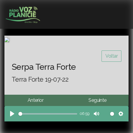
Voltar
Serpa Terra Forte
Terra Forte 19-07-22
Anterior
Seguinte
06:59
Play
Mute
Sett