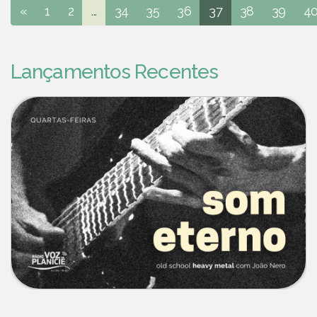
«
1
2
...
34
35
36
37
38
39
4
Lançamentos Recentes