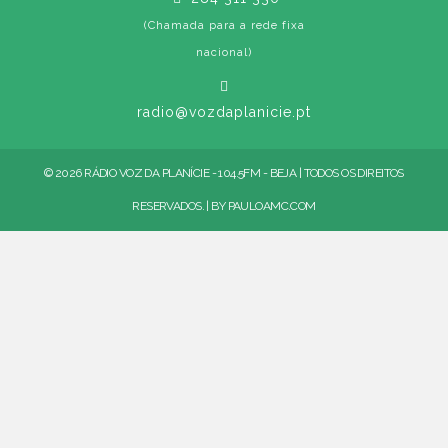
(Chamada para a rede fixa
nacional)
radio@vozdaplanicie.pt
© 2026 RÁDIO VOZ DA PLANÍCIE - 104.5FM - BEJA | TODOS OS DIREITOS
RESERVADOS. | BY
PAULOAMC.COM