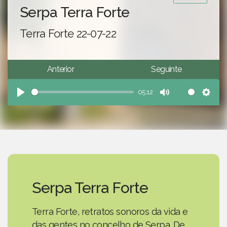
Serpa Terra Forte
Terra Forte 22-07-22
Anterior
Seguinte
05:12
Play
Mute
Sett
Serpa Terra Forte
Terra Forte, retratos sonoros da vida e
das gentes no concelho de Serpa. De