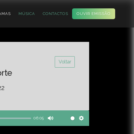
AMAS
MÚSICA
CONTACTOS
OUVIR EMISSÃO
Voltar
orte
22
06:05
Mute
Settings