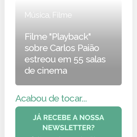
Música, Filme
Filme "Playback"
sobre Carlos Paião
estreou em 55 salas
de cinema
Acabou de tocar...