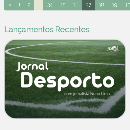
«
1
2
...
34
35
36
37
38
39
4
Lançamentos Recentes