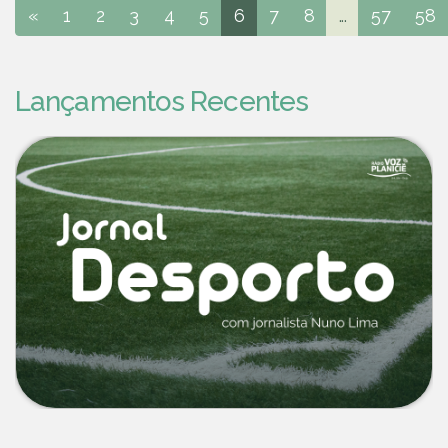
«
1
2
3
4
5
6
7
8
...
57
58
Lançamentos Recentes