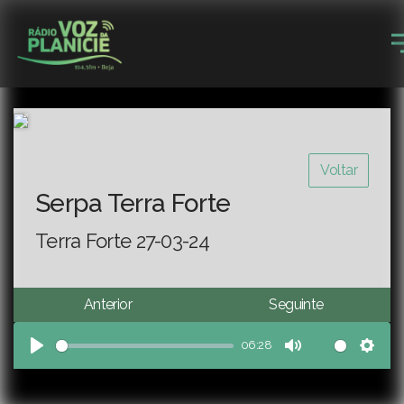
Voltar
Serpa Terra Forte
Terra Forte 27-03-24
Anterior
Seguinte
06:28
Play
Mute
Sett