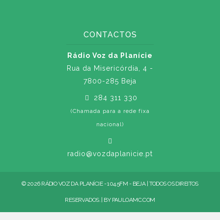
CONTACTOS
Rádio Voz da Planície
Rua da Misericórdia, 4 -
7800-285 Beja
284 311 330
(Chamada para a rede fixa
nacional)
radio@vozdaplanicie.pt
© 2026 RÁDIO VOZ DA PLANÍCIE - 104.5FM - BEJA | TODOS OS DIREITOS
RESERVADOS. | BY
PAULOAMC.COM