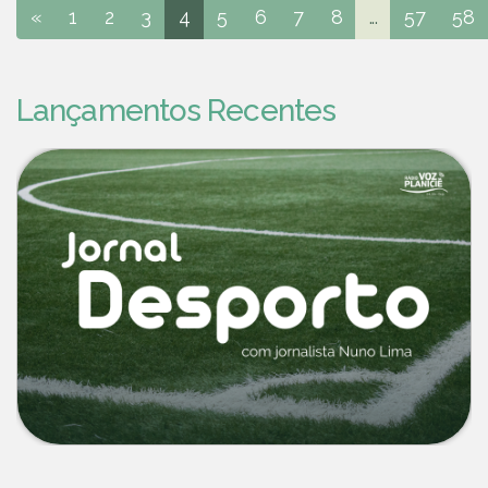
«
1
2
3
4
5
6
7
8
...
57
58
Lançamentos Recentes