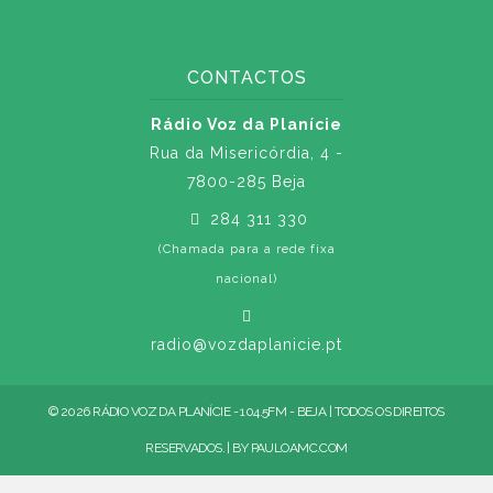
CONTACTOS
Rádio Voz da Planície
Rua da Misericórdia, 4 -
7800-285 Beja
284 311 330
(Chamada para a rede fixa
nacional)
radio@vozdaplanicie.pt
© 2026 RÁDIO VOZ DA PLANÍCIE - 104.5FM - BEJA | TODOS OS DIREITOS
RESERVADOS. | BY
PAULOAMC.COM