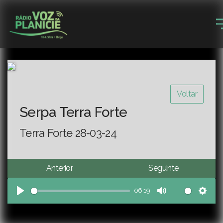
Voltar
Serpa Terra Forte
Terra Forte 28-03-24
Anterior
Seguinte
06:19
Play
Mute
Sett