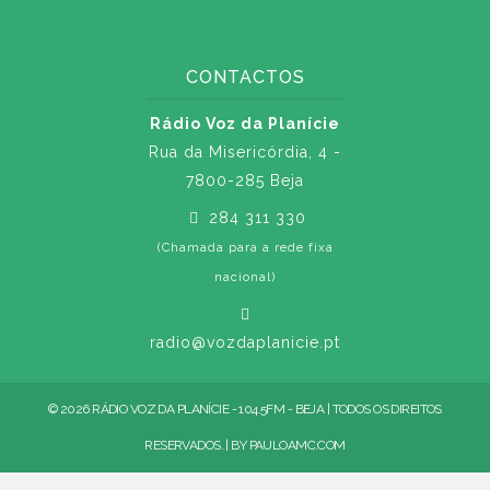
CONTACTOS
Rádio Voz da Planície
Rua da Misericórdia, 4 -
7800-285 Beja
284 311 330
(Chamada para a rede fixa
nacional)
radio@vozdaplanicie.pt
© 2026 RÁDIO VOZ DA PLANÍCIE - 104.5FM - BEJA | TODOS OS DIREITOS
RESERVADOS. | BY
PAULOAMC.COM