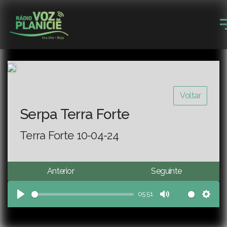
Voltar
Serpa Terra Forte
Terra Forte 10-04-24
Anterior
Seguinte
05:51
Play
Mute
Sett