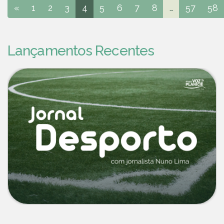
«
1
2
3
4
5
6
7
8
...
57
58
Lançamentos Recentes