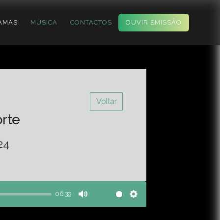
AMAS
MÚSICA
CONTACTOS
OUVIR EMISSÃO
Voltar
orte
24
06:39
Mute
Settings