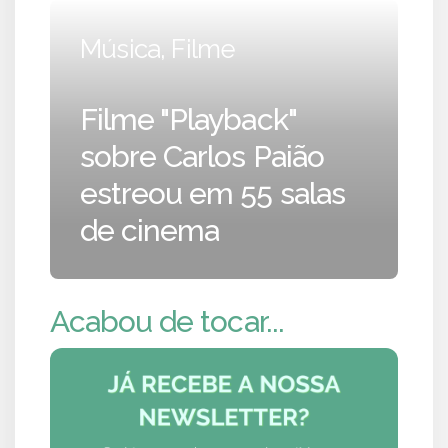
Música, Filme
Filme "Playback"
sobre Carlos Paião
estreou em 55 salas
de cinema
Acabou de tocar...