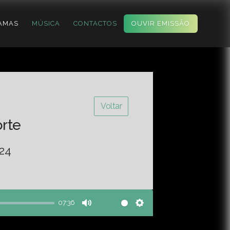
AMAS
MÚSICA
CONTACTOS
OUVIR EMISSÃO
Voltar
orte
-24
07:36
Mute
Settings