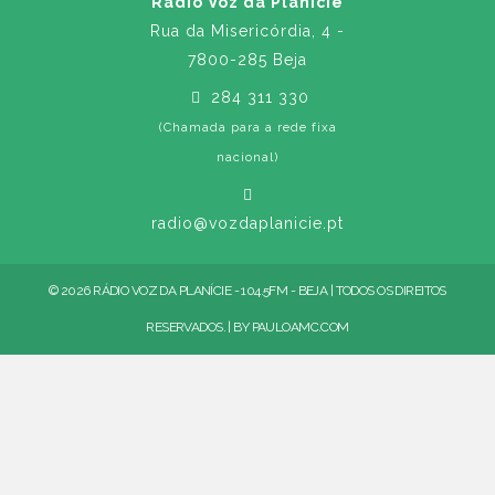
Rádio Voz da Planície
Rua da Misericórdia, 4 -
7800-285 Beja
284 311 330
(Chamada para a rede fixa
nacional)
radio@vozdaplanicie.pt
© 2026 RÁDIO VOZ DA PLANÍCIE - 104.5FM - BEJA | TODOS OS DIREITOS
RESERVADOS. | BY
PAULOAMC.COM