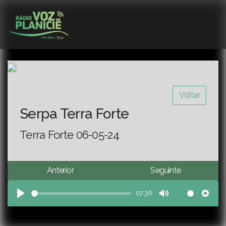
Voltar
Serpa Terra Forte
Terra Forte 06-05-24
Anterior
Seguinte
07:36
Play
Mute
Sett