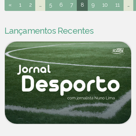
«
1
2
...
5
6
7
8
9
10
11
...
Lançamentos Recentes