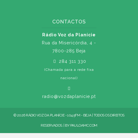
CONTACTOS
Rádio Voz da Planície
Rua da Misericórdia, 4 -
7800-285 Beja
284 311 330
(Chamada para a rede fixa
nacional)
radio@vozdaplanicie.pt
© 2026 RÁDIO VOZ DA PLANÍCIE - 104.5FM - BEJA | TODOS OS DIREITOS
RESERVADOS. | BY
PAULOAMC.COM