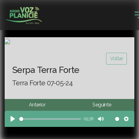
Voltar
Serpa Terra Forte
Terra Forte 07-05-24
Anterior
Seguinte
05:38
Play
Mute
Sett