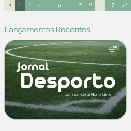
«
1
2
3
4
5
6
7
8
...
57
58
Lançamentos Recentes