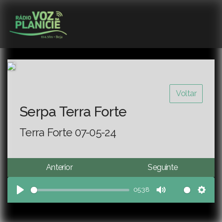
Voltar
Serpa Terra Forte
Terra Forte 07-05-24
Anterior
Seguinte
05:38
Play
Mute
Sett