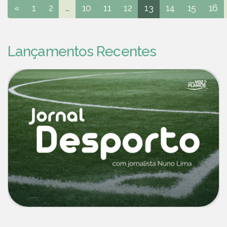
«
1
2
...
10
11
12
13
14
15
16
Lançamentos Recentes