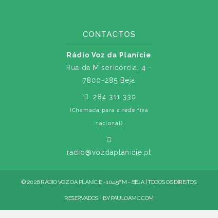
CONTACTOS
Rádio Voz da Planície
Rua da Misericórdia, 4 -
7800-285 Beja
284 311 330
(Chamada para a rede fixa
nacional)
radio@vozdaplanicie.pt
© 2026 RÁDIO VOZ DA PLANÍCIE - 104.5FM - BEJA | TODOS OS DIREITOS
RESERVADOS. | BY
PAULOAMC.COM