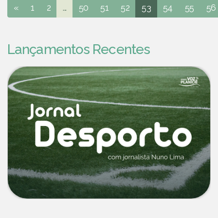
«
1
2
...
50
51
52
53
54
55
56
Lançamentos Recentes