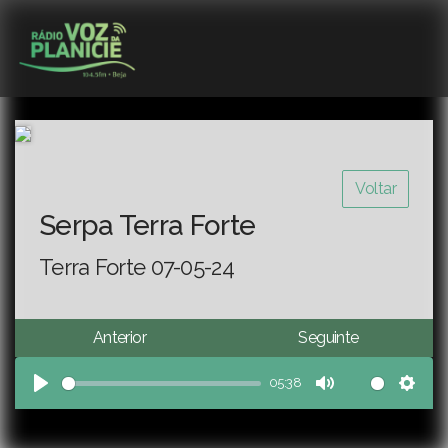
Voltar
Serpa Terra Forte
Terra Forte 07-05-24
Anterior
Seguinte
05:38
Play
Mute
Sett