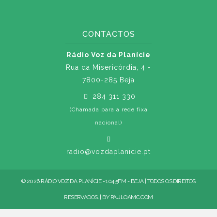
CONTACTOS
Rádio Voz da Planície
Rua da Misericórdia, 4 -
7800-285 Beja
284 311 330
(Chamada para a rede fixa
nacional)
radio@vozdaplanicie.pt
© 2026 RÁDIO VOZ DA PLANÍCIE - 104.5FM - BEJA | TODOS OS DIREITOS
RESERVADOS. | BY
PAULOAMC.COM