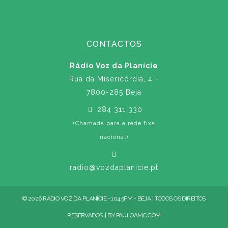
CONTACTOS
Rádio Voz da Planície
Rua da Misericórdia, 4 -
7800-285 Beja
284 311 330
(Chamada para a rede fixa
nacional)
radio@vozdaplanicie.pt
© 2026 RÁDIO VOZ DA PLANÍCIE - 104.5FM - BEJA | TODOS OS DIREITOS
RESERVADOS. | BY
PAULOAMC.COM