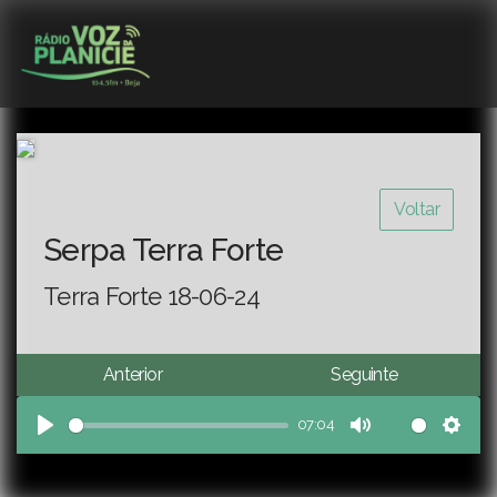
Voltar
Serpa Terra Forte
Terra Forte 18-06-24
Anterior
Seguinte
07:04
Play
Mute
Sett