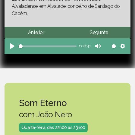
Alvaladense, em Alvalade, concelho de Santiago do
Cacém.
Anterior
Seguinte
1:00:41
Play
Mute
Sett
Som Eterno
com João Nero
Quarta-feira, das 22h00 às 23h00