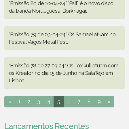
"Emissão 80 de 10-04-24" “Fall” é o novo disco
da banda Norueguesa, Borknagar.
"Emissão 79 de 03-04-24" Os Samael atuam no
Festival Vagos Metal Fest.
"Emissão 78 de 27-03-24" Os Toxikull atuam com
os Kreator no dia 15 de Junho na SalaTejo em
Lisboa.
«
1
2
3
4
5
6
7
8
9
»
Lançamentos Recentes