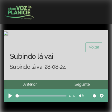
Voltar
Subindo lá vai
Subindo lá vai 28-08-24
Anterior
Seguinte
12:37
Play
Mute
Sett