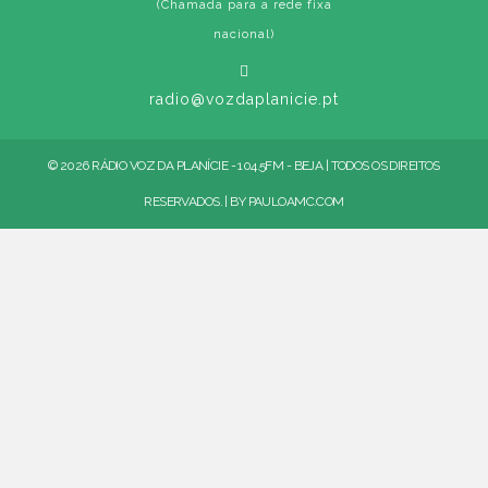
(Chamada para a rede fixa
nacional)
radio@vozdaplanicie.pt
© 2026 RÁDIO VOZ DA PLANÍCIE - 104.5FM - BEJA | TODOS OS DIREITOS
RESERVADOS. | BY
PAULOAMC.COM