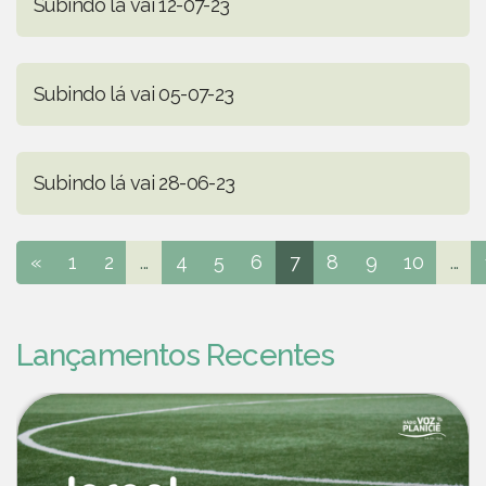
Subindo lá vai 12-07-23
Subindo lá vai 05-07-23
Subindo lá vai 28-06-23
«
1
2
...
4
5
6
7
8
9
10
...
Lançamentos Recentes