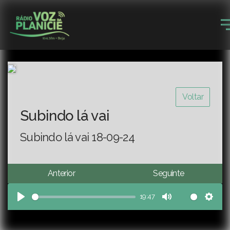
Voltar
Subindo lá vai
Subindo lá vai 18-09-24
Anterior
Seguinte
19:47
Play
Mute
Sett