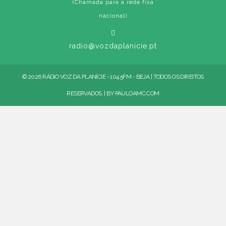
(Chamada para a rede fixa
nacional)
radio@vozdaplanicie.pt
© 2026 RÁDIO VOZ DA PLANÍCIE - 104.5FM - BEJA | TODOS OS DIREITOS
RESERVADOS. | BY
PAULOAMC.COM