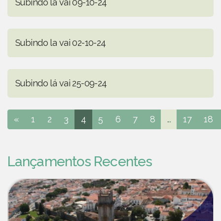
Subindo lá vai 09-10-24
Subindo la vai 02-10-24
Subindo lá vai 25-09-24
«
1
2
3
4
5
6
7
8
...
17
18
Lançamentos Recentes