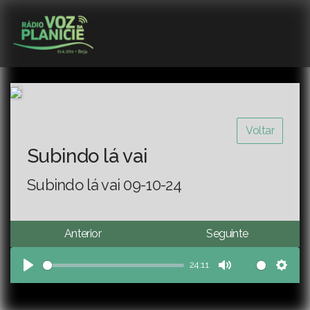
Voltar
Subindo lá vai
Subindo lá vai 09-10-24
Anterior
Seguinte
24:11
Play
Mute
Sett