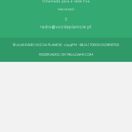
(Chamada para a rede fixa
nacional)
radio@vozdaplanicie.pt
© 2026 RÁDIO VOZ DA PLANÍCIE - 104.5FM - BEJA | TODOS OS DIREITOS
RESERVADOS. | BY
PAULOAMC.COM