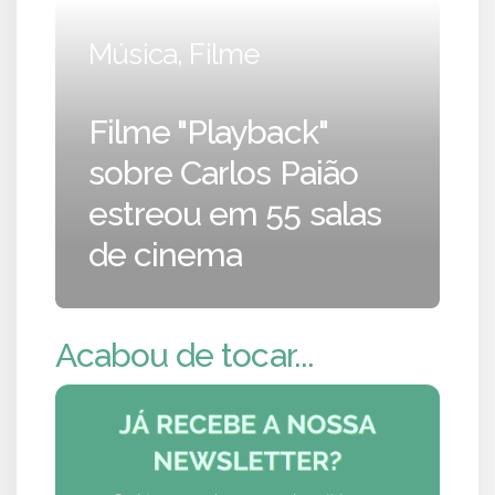
Música, Filme
Filme "Playback"
sobre Carlos Paião
estreou em 55 salas
de cinema
Acabou de tocar...