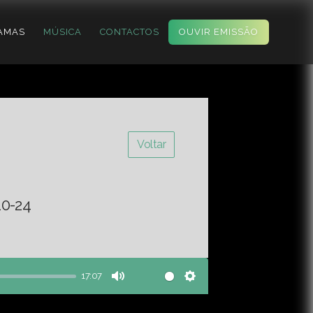
AMAS
MÚSICA
CONTACTOS
OUVIR EMISSÃO
Voltar
10-24
17:07
Mute
Settings