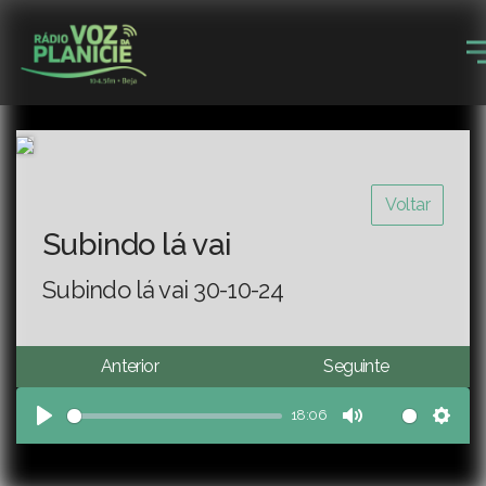
Voltar
Subindo lá vai
Subindo lá vai 30-10-24
Anterior
Seguinte
18:06
Play
Mute
Sett