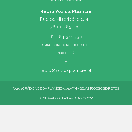
Rádio Voz da Planície
Rua da Misericórdia, 4 -
7800-285 Beja
284 311 330
(Chamada para a rede fixa
nacional)
radio@vozdaplanicie.pt
© 2026 RÁDIO VOZ DA PLANÍCIE - 104.5FM - BEJA | TODOS OS DIREITOS
RESERVADOS. | BY
PAULOAMC.COM