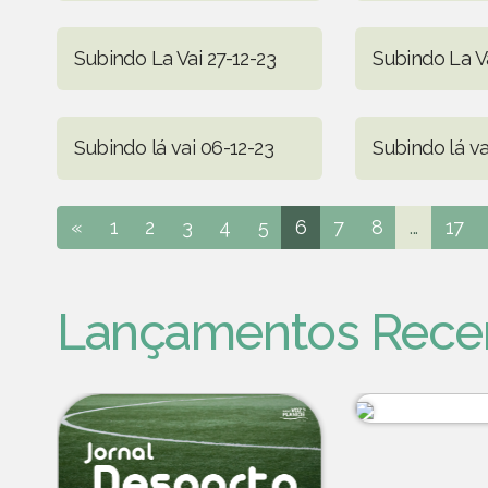
Subindo La Vai 27-12-23
Subindo La Va
Subindo lá vai 06-12-23
Subindo lá va
«
1
2
3
4
5
6
7
8
...
17
Lançamentos Rece