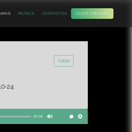
AMAS
MÚSICA
CONTACTOS
OUVIR EMISSÃO
Voltar
10-24
18:06
Mute
Settings