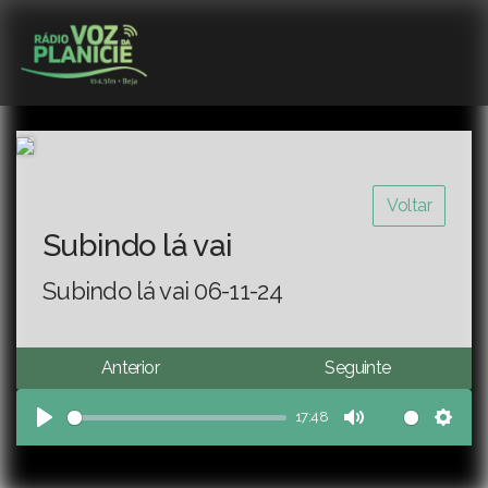
Voltar
Subindo lá vai
Subindo lá vai 06-11-24
Anterior
Seguinte
17:48
Play
Mute
Sett