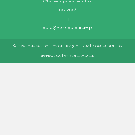
(Chamada para a rede fixa
nacional)
radio@vozdaplanicie.pt
© 2026 RÁDIO VOZ DA PLANÍCIE - 104.5FM - BEJA | TODOS OS DIREITOS
RESERVADOS. | BY
PAULOAMC.COM