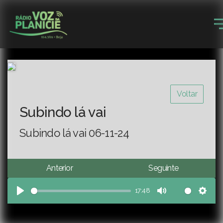
Voltar
Subindo lá vai
Subindo lá vai 06-11-24
Anterior
Seguinte
17:48
Play
Mute
Sett