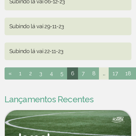
Subindo lá vai 06-12-23
Subindo lá vai 29-11-23
Subindo lá vai 22-11-23
«
1
2
3
4
5
6
7
8
...
17
18
Lançamentos Recentes