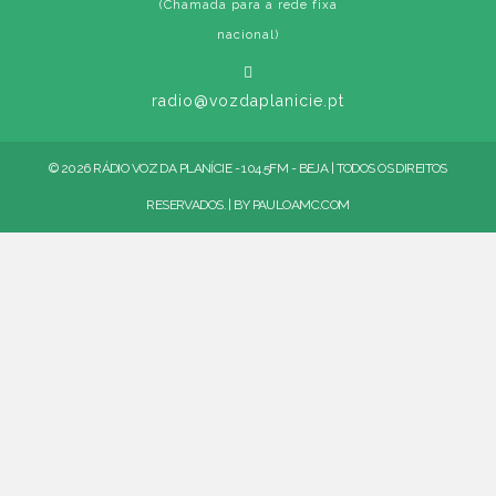
(Chamada para a rede fixa
nacional)
radio@vozdaplanicie.pt
© 2026 RÁDIO VOZ DA PLANÍCIE - 104.5FM - BEJA | TODOS OS DIREITOS
RESERVADOS. | BY
PAULOAMC.COM