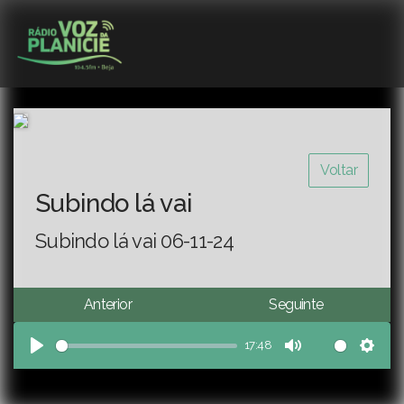
Voltar
Subindo lá vai
Subindo lá vai 06-11-24
Anterior
Seguinte
17:48
Play
Mute
Sett