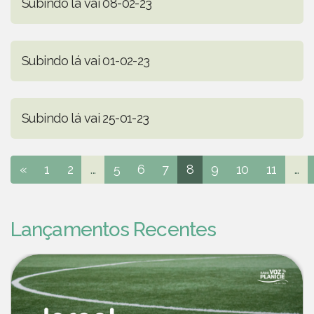
Subindo lá vai 08-02-23
Subindo lá vai 01-02-23
Subindo lá vai 25-01-23
«
1
2
...
5
6
7
8
9
10
11
...
Lançamentos Recentes