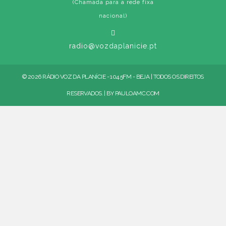
(Chamada para a rede fixa
nacional)
radio@vozdaplanicie.pt
© 2026 RÁDIO VOZ DA PLANÍCIE - 104.5FM - BEJA | TODOS OS DIREITOS
RESERVADOS. | BY
PAULOAMC.COM